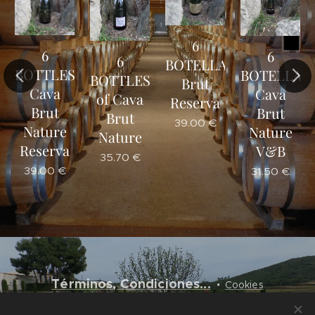
6
6
6
6
BOTELLAS
BOTTLES
BOTELLAS
BOTTLES
Brut
Cava
Cava
of Cava
Reserva
Brut
Brut
Brut
39.00
€
Nature
Nature
Nature
Reserva
V&B
35.70
€
39.00
€
31.50
€
.
Términos, Condiciones...
Cookies